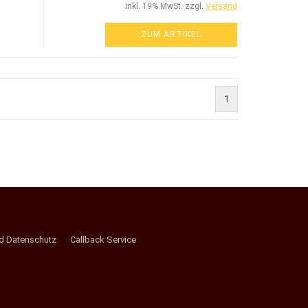
inkl. 19% MwSt. zzgl.
Versand
ZUM ARTIKEL
1
nd Datenschutz
Callback Service