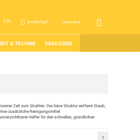
.
DE
Kundenlogin
Merkzettel
EIT & TECHNIK
DRAUSSEN
ÜBER UNS
ester Zeit zum Strahlen. Die feine Struktur entfernt Staub,
hne zusätzliche Reinigungsmittel.
unverzichtbarer Helfer für den schnellen, gründlichen
1