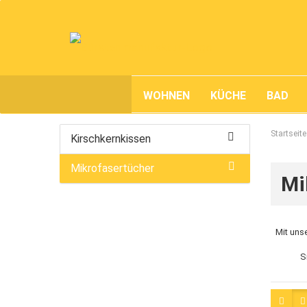
WOHNEN
KÜCHE
BAD
Startseite
Kirschkernkissen
Mikrofasertücher
Mi
Mit uns
S