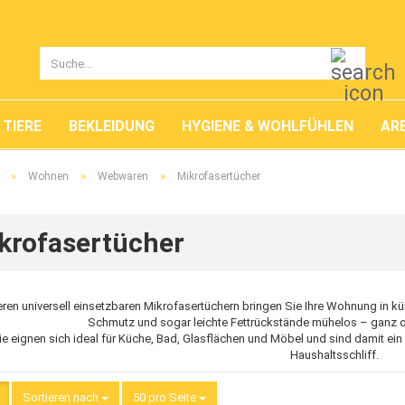
Suche..
TIERE
BEKLEIDUNG
HYGIENE & WOHLFÜHLEN
ARB
»
»
»
Wohnen
Webwaren
Mikrofasertücher
krofasertücher
eren universell einsetzbaren Mikrofasertüchern bringen Sie Ihre Wohnung in kürz
Schmutz und sogar leichte Fettrückstände mühelos – ganz o
ie eignen sich ideal für Küche, Bad, Glasflächen und Möbel und sind damit ein 
Haushaltsschliff.
Sortieren nach
Sortieren nach
50 pro Seite
pro Seite