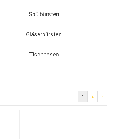
Spülbürsten
Gläserbürsten
Tischbesen
1
2
»