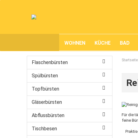
WOHNEN
KÜCHE
BAD
Startseite
Flaschenbürsten
Spülbürsten
Re
Topfbürsten
Gläserbürsten
Für die t
Abflussbürsten
feine Bür
Tischbesen
Prakti