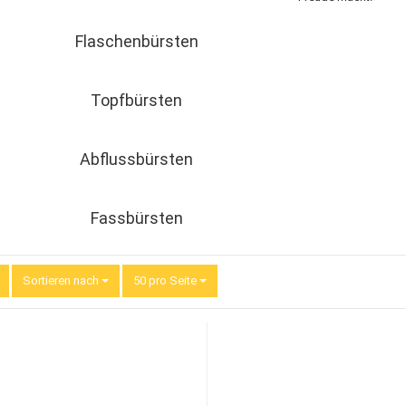
Flaschenbürsten
Topfbürsten
Abflussbürsten
Fassbürsten
Sortieren nach
Sortieren nach
50 pro Seite
pro Seite