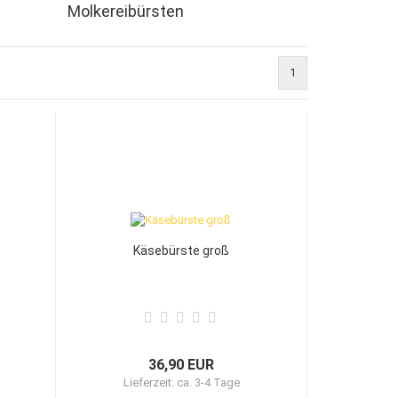
Molkereibürsten
1
Käsebürste groß
36,90 EUR
Lieferzeit:
ca. 3-4 Tage