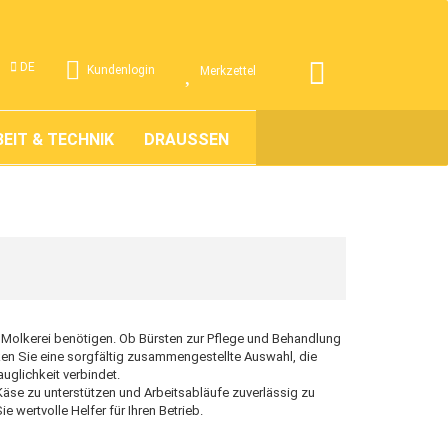
.
DE
Kundenlogin
Merkzettel
EIT & TECHNIK
DRAUSSEN
ÜBER UNS
hrer Molkerei benötigen. Ob Bürsten zur Pflege und Behandlung
en Sie eine sorgfältig zusammengestellte Auswahl, die
auglichkeit verbindet.
Käse zu unterstützen und Arbeitsabläufe zuverlässig zu
e wertvolle Helfer für Ihren Betrieb.