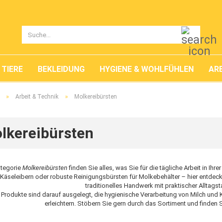
Suche..
TIERE
BEKLEIDUNG
HYGIENE & WOHLFÜHLEN
ARB
»
»
Arbeit & Technik
Molkereibürsten
lkereibürsten
ategorie
Molkereibürsten
finden Sie alles, was Sie für die tägliche Arbeit in I
Käseleibern oder robuste Reinigungsbürsten für Molkebehälter – hier entdeck
traditionelles Handwerk mit praktischer Alltagst
e Produkte sind darauf ausgelegt, die hygienische Verarbeitung von Milch und 
erleichtern. Stöbern Sie gern durch das Sortiment und finden Si