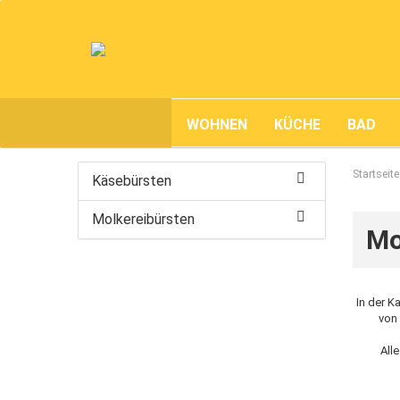
WOHNEN
KÜCHE
BAD
Startseite
Käsebürsten
Molkereibürsten
Mo
In der K
von 
All