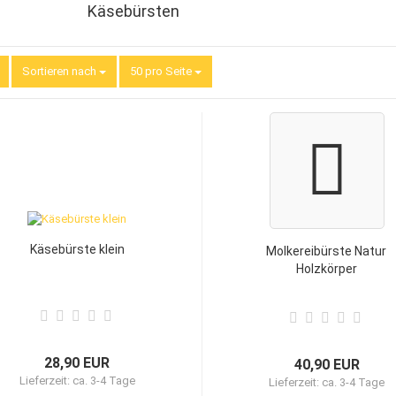
Käsebürsten
Sortieren nach
Sortieren nach
50 pro Seite
pro Seite
Käsebürste klein
Molkereibürste Natur
Holzkörper
28,90 EUR
40,90 EUR
Lieferzeit:
ca. 3-4 Tage
Lieferzeit:
ca. 3-4 Tage