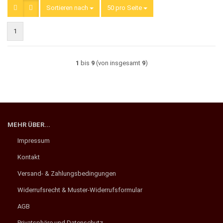
Sortieren nach
Sortieren nach
50 pro Seite
pro Seite
1
1
bis
9
(von insgesamt
9
)
MEHR ÜBER...
Impressum
Kontakt
Versand- & Zahlungsbedingungen
Widerrufsrecht & Muster-Widerrufsformular
AGB
Privatsphäre und Datenschutz