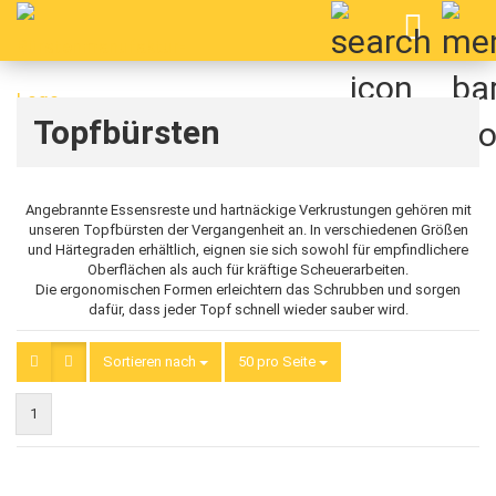
Topfbürsten
Angebrannte Essensreste und hartnäckige Verkrustungen gehören mit
unseren Topfbürsten der Vergangenheit an. In verschiedenen Größen
und Härtegraden erhältlich, eignen sie sich sowohl für empfindlichere
Oberflächen als auch für kräftige Scheuerarbeiten.
Die ergonomischen Formen erleichtern das Schrubben und sorgen
dafür, dass jeder Topf schnell wieder sauber wird.
Sortieren nach
Sortieren nach
50 pro Seite
pro Seite
1