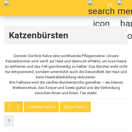
Katzenbürsten
Gönnen Sie Ihrer Katze eine wohltuende Pflegeroutine: Unsere
Katzenbürsten sind sanft zur Haut und dennoch effektiv, um lose Haare
zu entfernen und das Fell geschmeidig zu halten. Das Bürsten wirkt nicht
nur entspannend, sondern unterstützt auch die Gesundheit der Haut und
kann Haarballenbildung reduzieren.
Ihre Fellnase wird die sanften Bürstenstriche genießen – ein kleines
Wellnessritual, das Körper und Seele guttut und die Verbindung
zwischen Ihnen und Ihrem Tier stärkt.
Sortieren nach
Sortieren nach
50 pro Seite
pro Seite
1