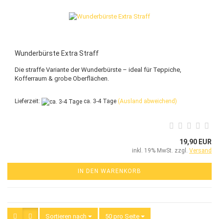
Wunderbürste Extra Straff
Die straffe Variante der Wunderbürste – ideal für Teppiche,
Kofferraum & grobe Oberflächen.
Lieferzeit:
ca. 3-4 Tage
(Ausland abweichend)
19,90 EUR
inkl. 19% MwSt. zzgl.
Versand
IN DEN WARENKORB
Sortieren nach
Sortieren nach
50 pro Seite
pro Seite