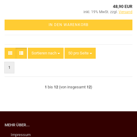
48,90 EUR
inkl. 19% MwSt. zzgl.
Versand
IN DEN WARENKORB
Sortieren nach
Sortieren nach
50 pro Seite
pro Seite
1
1
bis
12
(von insgesamt
12
)
MEHR ÜBER...
Impressum