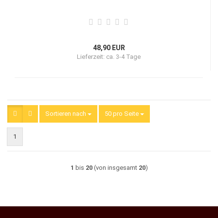
48,90 EUR
Lieferzeit:
ca. 3-4 Tage
Sortieren nach
Sortieren nach
50 pro Seite
pro Seite
1
1
bis
20
(von insgesamt
20
)