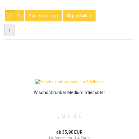
Sortieren nach
Sortieren nach
50 pro Seite
pro Seite
1
Wischschrubber Medium Stielhalter
ab 35,90 EUR
Lieferzeit:
ca. 3-4 Tage