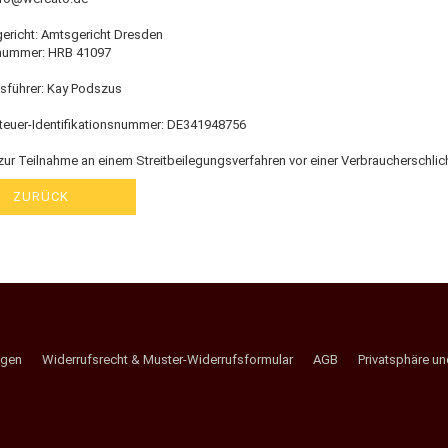
gericht: Amtsgericht Dresden
nummer: HRB 41097
sführer: Kay Podszus
euer-Identifikationsnummer: DE341948756
zur Teilnahme an einem Streitbeilegungsverfahren vor einer Verbraucherschlich
ZURÜCK
ngen
Widerrufsrecht & Muster-Widerrufsformular
AGB
Privatsphäre u