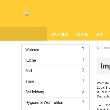
WOHNEN
KÜCHE
BAD
Startseite
Wohnen
Küche
Im
Bad
Tiere
Wercato
Louis-Brai
Bekleidung
01099 D
Deutschl
Hygiene & Wohlfühlen
Tel.: 03
E-Mail: 