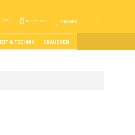
.
DE
Kundenlogin
Merkzettel
EIT & TECHNIK
DRAUSSEN
ÜBER UNS