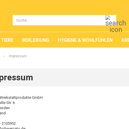
Suche..
TIERE
BEKLEIDUNG
HYGIENE & WOHLFÜHLEN
ARB
»
Impressum
pressum
 Werkstattprodukte GmbH
lle-Str. 6
resden
and
51-2105952
info@wercato.de