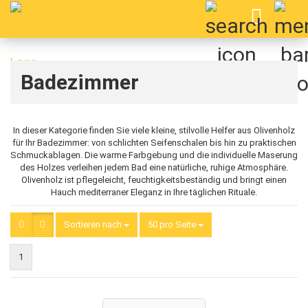
Badezimmer
In dieser Kategorie finden Sie viele kleine, stilvolle Helfer aus Olivenholz
für Ihr Badezimmer: von schlichten Seifenschalen bis hin zu praktischen
Schmuckablagen. Die warme Farbgebung und die individuelle Maserung
des Holzes verleihen jedem Bad eine natürliche, ruhige Atmosphäre.
Olivenholz ist pflegeleicht, feuchtigkeitsbeständig und bringt einen
Hauch mediterraner Eleganz in Ihre täglichen Rituale.
Sortieren nach
Sortieren nach
50 pro Seite
pro Seite
1