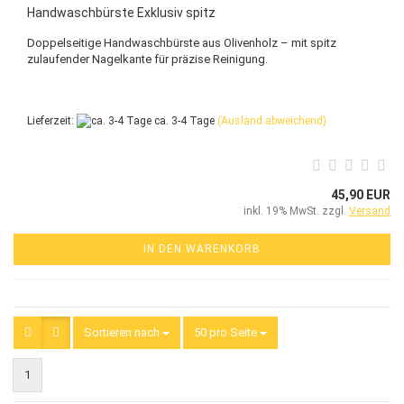
Handwaschbürste Exklusiv spitz
Doppelseitige Handwaschbürste aus Olivenholz – mit spitz
zulaufender Nagelkante für präzise Reinigung.
Lieferzeit:
ca. 3-4 Tage
(Ausland abweichend)
45,90 EUR
inkl. 19% MwSt. zzgl.
Versand
IN DEN WARENKORB
Sortieren nach
Sortieren nach
50 pro Seite
pro Seite
1