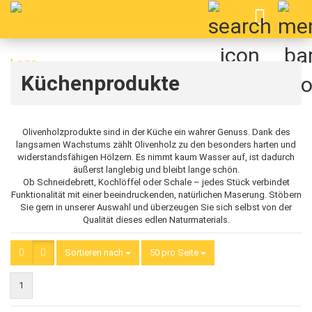
Küchenprodukte
Olivenholzprodukte sind in der Küche ein wahrer Genuss. Dank des
langsamen Wachstums zählt Olivenholz zu den besonders harten und
widerstandsfähigen Hölzern. Es nimmt kaum Wasser auf, ist dadurch
äußerst langlebig und bleibt lange schön.
Ob Schneidebrett, Kochlöffel oder Schale – jedes Stück verbindet
Funktionalität mit einer beeindruckenden, natürlichen Maserung. Stöbern
Sie gern in unserer Auswahl und überzeugen Sie sich selbst von der
Qualität dieses edlen Naturmaterials.
Sortieren nach
Sortieren nach
50 pro Seite
pro Seite
1