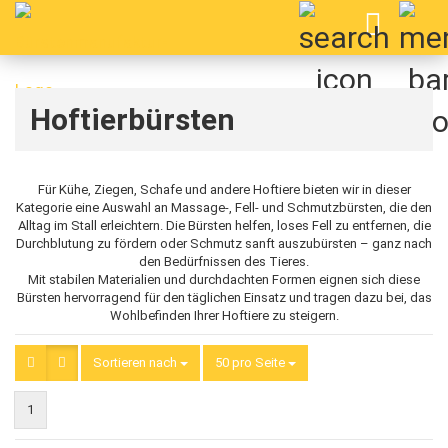
Hoftierbürsten
Für Kühe, Ziegen, Schafe und andere Hoftiere bieten wir in dieser
Kategorie eine Auswahl an Massage-, Fell- und Schmutzbürsten, die den
Alltag im Stall erleichtern. Die Bürsten helfen, loses Fell zu entfernen, die
Durchblutung zu fördern oder Schmutz sanft auszubürsten – ganz nach
den Bedürfnissen des Tieres.
Mit stabilen Materialien und durchdachten Formen eignen sich diese
Bürsten hervorragend für den täglichen Einsatz und tragen dazu bei, das
Wohlbefinden Ihrer Hoftiere zu steigern.
Sortieren nach
Sortieren nach
50 pro Seite
pro Seite
1