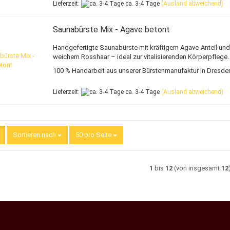
Lieferzeit:
ca. 3-4 Tage
(Ausland abweichend)
Saunabürste Mix - Agave betont
Handgefertigte Saunabürste mit kräftigem Agave-Anteil und
weichem Rosshaar – ideal zur vitalisierenden Körperpflege.
100 % Handarbeit aus unserer Bürstenmanufaktur in Dresde
Lieferzeit:
ca. 3-4 Tage
(Ausland abweichend)
Sortieren nach
Sortieren nach
50 pro Seite
pro Seite
1
bis
12
(von insgesamt
12