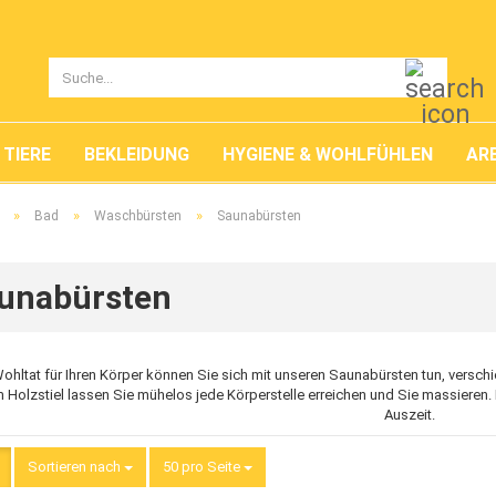
Suche..
TIERE
BEKLEIDUNG
HYGIENE & WOHLFÜHLEN
ARB
»
»
»
Bad
Waschbürsten
Saunabürsten
unabürsten
Wohltat für Ihren Körper können Sie sich mit unseren Saunabürsten tun, versc
 Holzstiel lassen Sie mühelos jede Körperstelle erreichen und Sie massieren.
Auszeit.
Sortieren nach
Sortieren nach
50 pro Seite
pro Seite