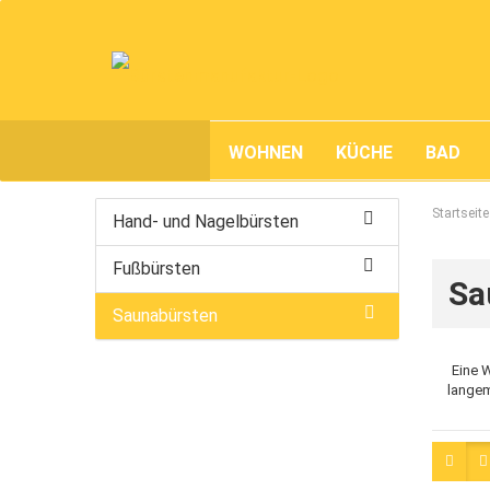
WOHNEN
KÜCHE
BAD
Startseite
Hand- und Nagelbürsten
Fußbürsten
Sa
Saunabürsten
Eine 
langem