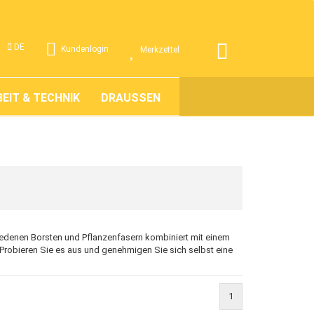
.
DE
Kundenlogin
Merkzettel
EIT & TECHNIK
DRAUSSEN
ÜBER UNS
hiedenen Borsten und Pflanzenfasern kombiniert mit einem
 Probieren Sie es aus und genehmigen Sie sich selbst eine
1