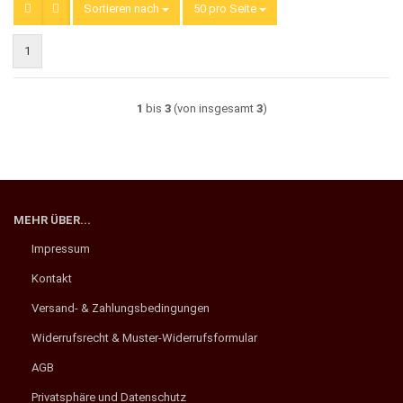
Sortieren nach
Sortieren nach
50 pro Seite
pro Seite
1
1
bis
3
(von insgesamt
3
)
MEHR ÜBER...
Impressum
Kontakt
Versand- & Zahlungsbedingungen
Widerrufsrecht & Muster-Widerrufsformular
AGB
Privatsphäre und Datenschutz