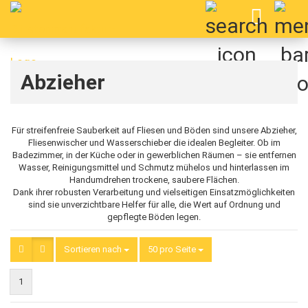
Abzieher
Für streifenfreie Sauberkeit auf Fliesen und Böden sind unsere Abzieher,
Fliesenwischer und Wasserschieber die idealen Begleiter. Ob im
Badezimmer, in der Küche oder in gewerblichen Räumen – sie entfernen
Wasser, Reinigungsmittel und Schmutz mühelos und hinterlassen im
Handumdrehen trockene, saubere Flächen.
Dank ihrer robusten Verarbeitung und vielseitigen Einsatzmöglichkeiten
sind sie unverzichtbare Helfer für alle, die Wert auf Ordnung und
gepflegte Böden legen.
Sortieren nach
Sortieren nach
50 pro Seite
pro Seite
1