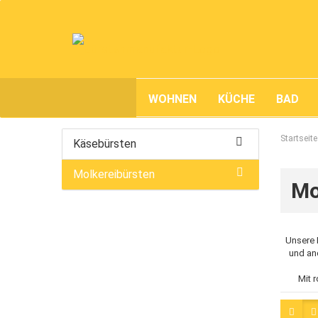
WOHNEN
KÜCHE
BAD
Startseite
Käsebürsten
Molkereibürsten
Mo
Unsere 
und an
Mit 