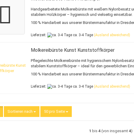
Handgearbeitete Molkereibürste mit weißem Nylonbesatz u
stabilem Holzkörper – hygienisch und vielseitig einsetzbar.
100 % Handarbeit aus unserer Bürstenmanufaktur in Dresde
Lieferzeit:
ca. 3-4 Tage
(Ausland abweichend)
Molkereibürste Kunst Kunststoffkörper
Pflegeleichte Molkereibürste mit hygienischem Nylonbesat
stabilem Kunststoffkörper – ideal für den gewerblichen Ein
100 % Handarbeit aus unserer Bürstenmanufaktur in Dresde
Lieferzeit:
ca. 3-4 Tage
(Ausland abweichend)
Sortieren nach
Sortieren nach
50 pro Seite
pro Seite
1
bis
4
(von insgesamt
4
)