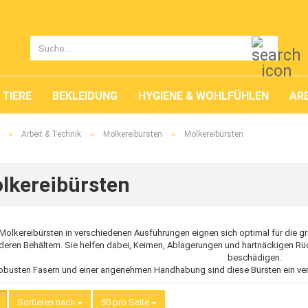
Suche..
TIERE
BEKLEIDUNG
HYGIENE & WOHLFÜHLEN
ARB
»
»
»
Arbeit & Technik
Molkereibürsten
Molkereibürsten
lkereibürsten
Molkereibürsten in verschiedenen Ausführungen eignen sich optimal für die g
deren Behältern. Sie helfen dabei, Keimen, Ablagerungen und hartnäckigen Rü
beschädigen.
robusten Fasern und einer angenehmen Handhabung sind diese Bürsten ein verlä
Sortieren nach
Sortieren nach
50 pro Seite
pro Seite