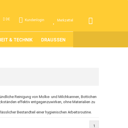
.
DE
Kundenlogin
Merkzettel
EIT & TECHNIK
DRAUSSEN
ÜBER UNS
ründliche Reinigung von Molke- und Milchkannen, Bottichen
ckständen effektiv entgegenzuwirken, ohne Materialien zu
sslicher Bestandteil einer hygienischen Arbeitsroutine.
1