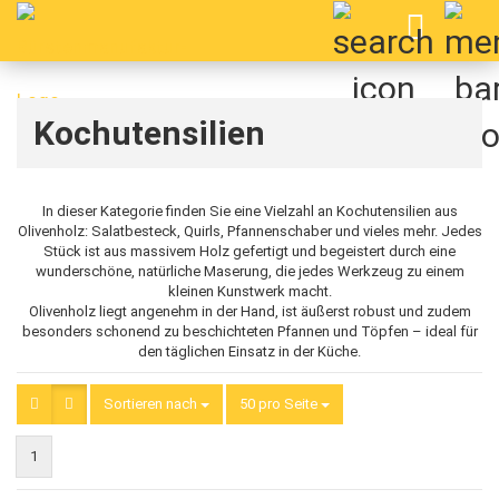
Kochutensilien
In dieser Kategorie finden Sie eine Vielzahl an Kochutensilien aus
Olivenholz: Salatbesteck, Quirls, Pfannenschaber und vieles mehr. Jedes
Stück ist aus massivem Holz gefertigt und begeistert durch eine
wunderschöne, natürliche Maserung, die jedes Werkzeug zu einem
kleinen Kunstwerk macht.
Olivenholz liegt angenehm in der Hand, ist äußerst robust und zudem
besonders schonend zu beschichteten Pfannen und Töpfen – ideal für
den täglichen Einsatz in der Küche.
Sortieren nach
Sortieren nach
50 pro Seite
pro Seite
1