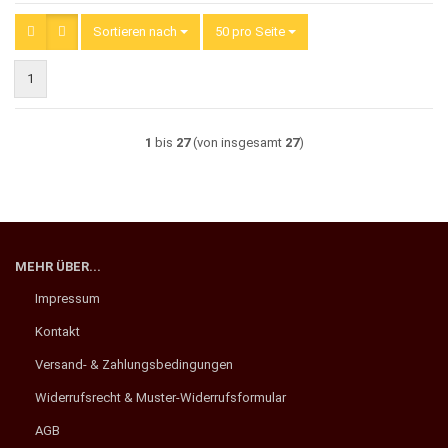
Sortieren nach
Sortieren nach
50 pro Seite
pro Seite
1
1
bis
27
(von insgesamt
27
)
MEHR ÜBER...
Impressum
Kontakt
Versand- & Zahlungsbedingungen
Widerrufsrecht & Muster-Widerrufsformular
AGB