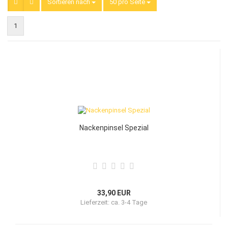
Sortieren nach
Sortieren nach
50 pro Seite
pro Seite
1
Nackenpinsel Spezial
33,90 EUR
Lieferzeit:
ca. 3-4 Tage