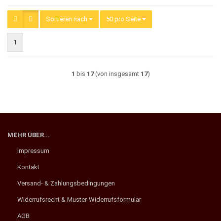
Sortieren nach
Sortieren nach
50 pro Seite
pro Seite
1
1
bis
17
(von insgesamt
17
)
MEHR ÜBER...
Impressum
Kontakt
Versand- & Zahlungsbedingungen
Widerrufsrecht & Muster-Widerrufsformular
AGB